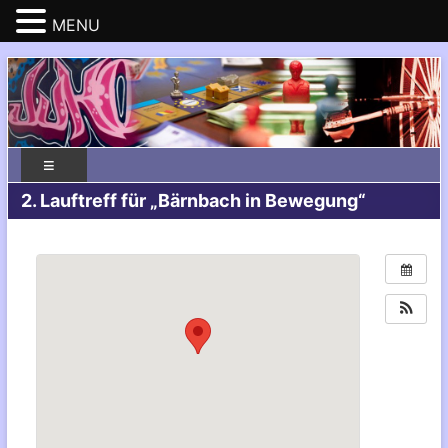
MENU
2. Lauftreff für „Bärnbach in Bewegung“