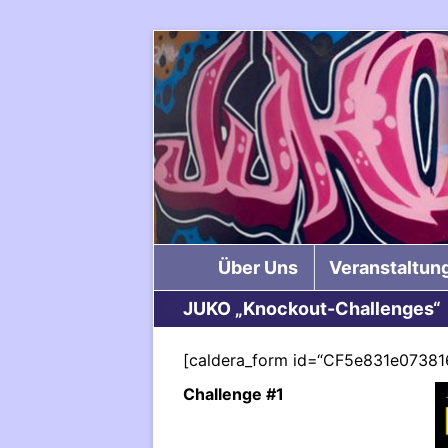
Über Uns
Veranstaltun
JUKO „Knockout-Challenges“
[caldera_form id=“CF5e831e07381
Challenge #1