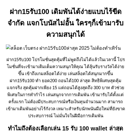
ฝาก15รับ100 เดิมพันได้ง่ายแบบไร้ขีด
จำกัด แจกโบนัสไม่อั้น ใครๆก็เข้ามารับ
ความสนุกได้
ฝาก15รับ100 โปรโมชั่นสุดคุ้มที่ไม่พูดถึงไม่ได้แล้วในเวลานี้ โปร
โมชั่นที่จะเข้ามาเติมเต็มความสนุกให้คุณ ได้ลุ้นรับรางวัลได้ง่าย
ขึ้น เข้าถึงเกมสล็อตได้ง่าย เล่นสล็อตได้สนุกมากขึ้น
ฝาก15รับ100 ทํา ยอด200 ถอนได้100 ล่าสุด สิทธิพิเศษสุดคุ้ม
แจกจริง สุดคุ้มฝากเพียง 15 แต่ถอนได้สูงสุดถึง 300 บาท ตัวช่วย
พิเศษในการทำกำไร เล่นสนุกจากการเดิมพัน เข้ามารับได้ตั้งแต่
ครั้งแรก ไม่ต้องมีประสบการณ์หรือเงินทุนจำนวนมาก สามารถ
เข้ามาเดิมพันอย่างไร้กังวล เหมาะสำหรับนักพนันมือใหม่ที่ยังขาด
ประสบการณ์ ไม่มั่นใจในฝีมือการเดิมพัน
ทำไมถึงต้องเลือกเล่น 15 รับ 100 wallet ล่าสุด