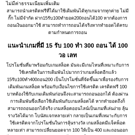
ไม่มีค่าธรรมเนียมเพิ่มเติม
สามารถนำเครดิตฟรีที่ได้มาใช้เดิมพันได้ทุกเกมจากทุกค่าย ไม่มี
กั๊ก ไม่มีจำกัด ฝาก15รับ100ทํายอด200ถอนได้100 หากต้องการ
ถอนเงินออกมาใช้ สามารถทำการถอนได้จริงหากทำยอดได้ครบ
ตามกำหนดการถอน
แนะนำเกมที่มี 15 รับ 100 ทํา 300 ถอน ได้ 100
วอ เลท
โปรโมชั่นที่มาพร้อมกับเกมสล็อต มันจะมีเกมไหนที่เหมาะกับการ
ใช้เครดิตในการเดิมพันไปมากกว่าเกมสล็อตอีกแล้ว
15รับ100ทํา400ถอน200 เป็นโปรโมชั่นที่จัดขึ้นมาเพื่อรองรับการ
เดิมพันเกมสล็อต พร้อมกับเงื่อนไขการใช้เครดิต เครดิตฟรี 100
บาทต้องใช้กับเกมเดิมพันก่อนจึงจะสามารถถอนออกได้ ต้องผ่าน
การเดิมพันซึ่งเลือกใช้เดิมพันกับเกมสล็อตได้ หากทำยอดถึงก็
สามารถถอนออกได้จริง เกมสล็อตออนไลน์เป็นเกมที่เล่นง่าย ลุ้น
รางวัลได้มาก โบนัสแจกหลายเท่า กลายเป็นเกมที่เหมาะกับการ
ใช้เครดิตจากโปรโมชั่นในการลุ้นรางวัล เกมสล็อตมีแจ็คพ็อต
หลายเท่า สามารถเปลี่ยนยอดจาก 100 ให้เป็น 400 และถอนออก