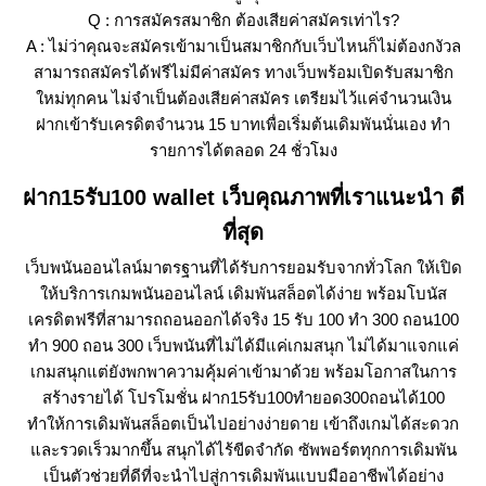
Q : การสมัครสมาชิก ต้องเสียค่าสมัครเท่าไร?
A : ไม่ว่าคุณจะสมัครเข้ามาเป็นสมาชิกกับเว็บไหนก็ไม่ต้องกงัวล
สามารถสมัครได้ฟรีไม่มีค่าสมัคร ทางเว็บพร้อมเปิดรับสมาชิก
ใหม่ทุกคน ไม่จำเป็นต้องเสียค่าสมัคร เตรียมไว้แค่จำนวนเงิน
ฝากเข้ารับเครดิตจำนวน 15 บาทเพื่อเริ่มต้นเดิมพันนั่นเอง ทำ
รายการได้ตลอด 24 ชั่วโมง
ฝาก15รับ100 wallet เว็บคุณภาพที่เราแนะนำ ดี
ที่สุด
เว็บพนันออนไลน์มาตรฐานที่ได้รับการยอมรับจากทั่วโลก ให้เปิด
ให้บริการเกมพนันออนไลน์ เดิมพันสล็อตได้ง่าย พร้อมโบนัส
เครดิตฟรีที่สามารถถอนออกได้จริง 15 รับ 100 ทํา 300 ถอน100
ทํา 900 ถอน 300 เว็บพนันที่ไม่ได้มีแค่เกมสนุก ไม่ได้มาแจกแค่
เกมสนุกแต่ยังพกพาความคุ้มค่าเข้ามาด้วย พร้อมโอกาสในการ
สร้างรายได้ โปรโมชั่น ฝาก15รับ100ทํายอด300ถอนได้100
ทำให้การเดิมพันสล็อตเป็นไปอย่างง่ายดาย เข้าถึงเกมได้สะดวก
และรวดเร็วมากขึ้น สนุกได้ไร้ขีดจำกัด ซัพพอร์ตทุกการเดิมพัน
เป็นตัวช่วยที่ดีที่จะนำไปสู่การเดิมพันแบบมืออาชีพได้อย่าง