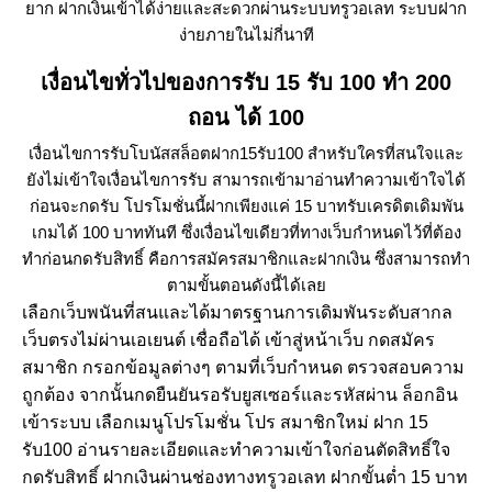
ยาก ฝากเงินเข้าได้ง่ายและสะดวกผ่านระบบทรูวอเลท ระบบฝาก
ง่ายภายในไม่กี่นาที
เงื่อนไขทั่วไปของการรับ 15 รับ 100 ทํา 200
ถอน ได้ 100
เงื่อนไขการรับโบนัสสล็อตฝาก15รับ100 สำหรับใครที่สนใจและ
ยังไม่เข้าใจเงื่อนไขการรับ สามารถเข้ามาอ่านทำความเข้าใจได้
ก่อนจะกดรับ โปรโมชั่นนี้ฝากเพียงแค่ 15 บาทรับเครดิตเดิมพัน
เกมได้ 100 บาททันที ซึ่งเงื่อนไขเดียวที่ทางเว็บกำหนดไว้ที่ต้อง
ทำก่อนกดรับสิทธิ์ คือการสมัครสมาชิกและฝากเงิน ซึ่งสามารถทำ
ตามขั้นตอนดังนี้ได้เลย
เลือกเว็บพนันที่สนและได้มาตรฐานการเดิมพันระดับสากล
เว็บตรงไม่ผ่านเอเยนต์ เชื่อถือได้
เข้าสู่หน้าเว็บ กดสมัคร
สมาชิก กรอกข้อมูลต่างๆ ตามที่เว็บกำหนด ตรวจสอบความ
ถูกต้อง จากนั้นกดยืนยันรอรับยูสเซอร์และรหัสผ่าน
ล็อกอิน
เข้าระบบ เลือกเมนูโปรโมชั่น โปร สมาชิกใหม่ ฝาก 15
รับ100 อ่านรายละเอียดและทำความเข้าใจก่อนตัดสิทธิ์ใจ
กดรับสิทธิ์
ฝากเงินผ่านช่องทางทรูวอเลท ฝากขั้นต่ำ 15 บาท